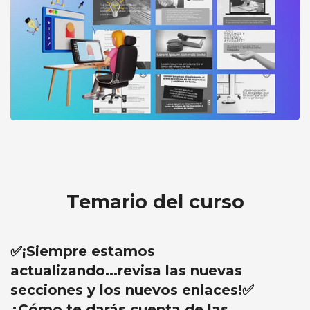
Más
DiseñaLaw: Plantillas de DISEÑOS de
redes para ABOGADOS/AS + 2 BONUS
info
Temario del curso
✅¡Siempre estamos
actualizando...revisa las nuevas
secciones y los nuevos enlaces!✅
¿Cómo te darás cuenta de las