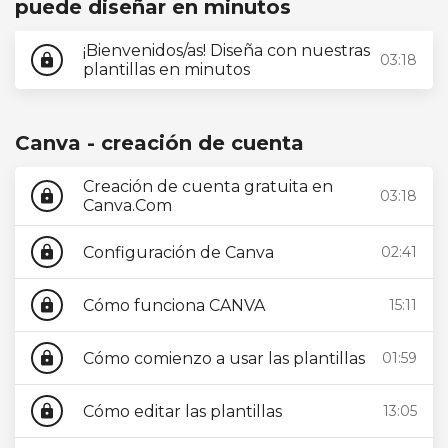
puede diseñar en minutos
¡Bienvenidos/as! Diseña con nuestras
03:18
lock
plantillas en minutos
Canva - creación de cuenta
Creación de cuenta gratuita en
03:18
lock
Canva.Com
Configuración de Canva
02:41
lock
Cómo funciona CANVA
15:11
lock
Cómo comienzo a usar las plantillas
01:59
lock
Cómo editar las plantillas
13:05
lock