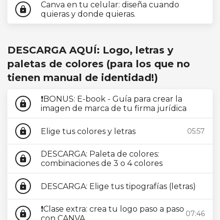
Canva en tu celular: diseña cuando
lock
quieras y donde quieras.
DESCARGA AQUÍ: Logo, letras y
paletas de colores (para los que no
tienen manual de identidad!)
❗BONUS: E-book - Guía para crear la
lock
imagen de marca de tu firma jurídica
Elige tus colores y letras
05:57
lock
DESCARGA: Paleta de colores:
lock
combinaciones de 3 o 4 colores
DESCARGA: Elige tus tipografías (letras)
lock
❗Clase extra: crea tu logo paso a paso
07:46
lock
con CANVA