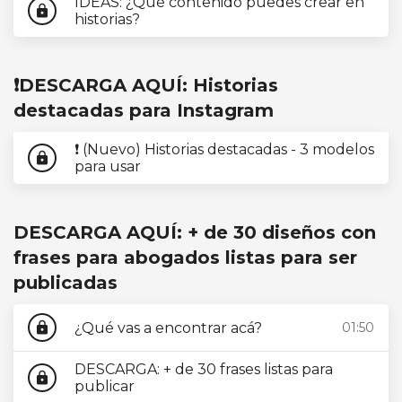
IDEAS: ¿Qué contenido puedes crear en
lock
historias?
❗DESCARGA AQUÍ: Historias
destacadas para Instagram
❗ (Nuevo) Historias destacadas - 3 modelos
lock
para usar
DESCARGA AQUÍ: + de 30 diseños con
frases para abogados listas para ser
publicadas
¿Qué vas a encontrar acá?
01:50
lock
DESCARGA: + de 30 frases listas para
lock
publicar