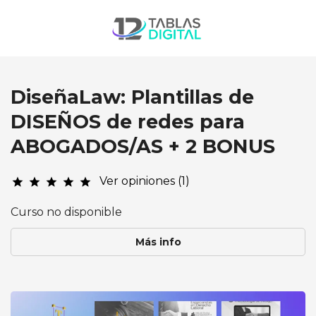
DiseñaLaw: Plantillas de
DISEÑOS de redes para
ABOGADOS/AS + 2 BONUS
Ver opiniones (1)
star
star
star
star
star
Curso no disponible
Más info