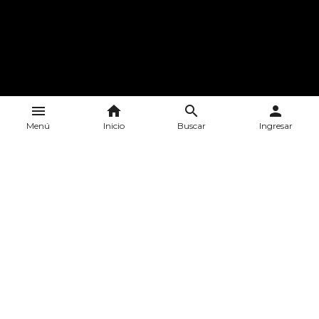
menu
home
search
person
Menú
Inicio
Buscar
Ingresar